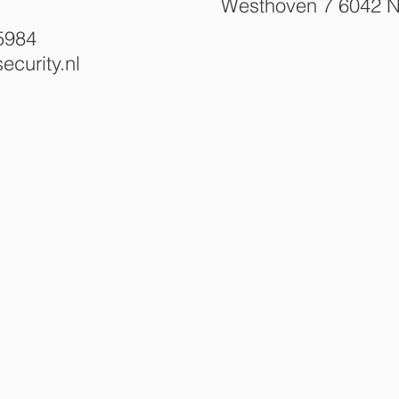
Westhoven 7 6042 N
5984
ecurity.nl