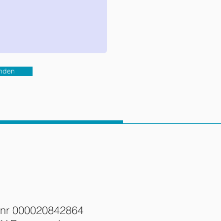
nden
ngsnr 000020842864