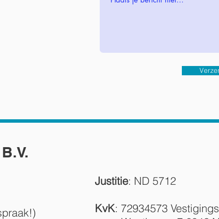
Verze
B.V.
Justitie
: ND 5712
KvK
: 72934573 Vestigi
spraak!)